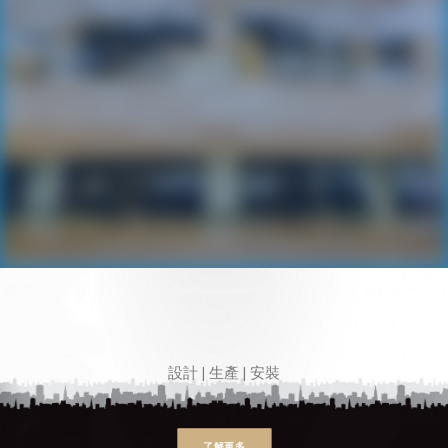
简体
SEARCH
產品
設計 | 生產 | 安裝
永岡、 城傢、 葆模 - 三個品牌，
了解更多