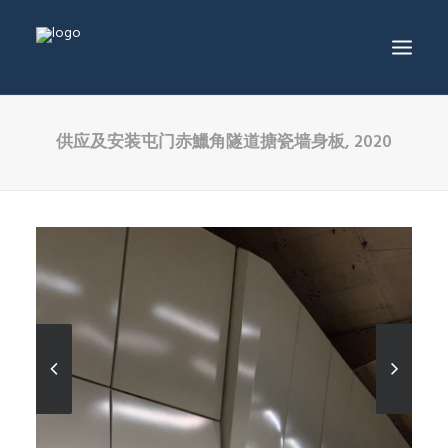
供应及安装屯门赤鱲角隧道搪瓷墙身板, 2020
服务及产品
工程项目
生产中心
工程项目
生产中心
最新消息
关於葆冈
联络我们
简体