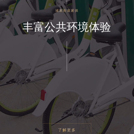
ENG
城家街道家俱
繁體
丰富公共环境体验
SEARCH
了解更多